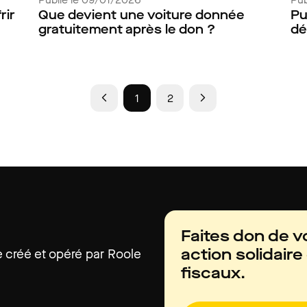
rir
Que devient une voiture donnée
Pu
gratuitement après le don ?
dé
1
2
Faites don de v
action solidair
e créé et opéré par Roole
fiscaux.