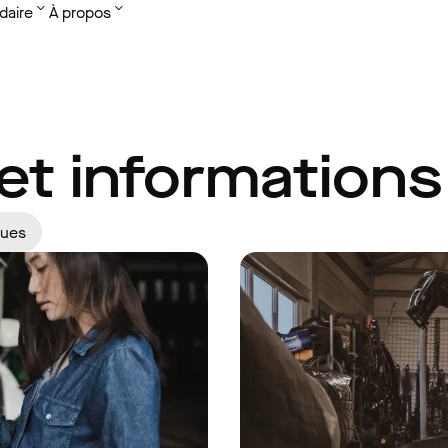
daire
À propos
 et informations
ques